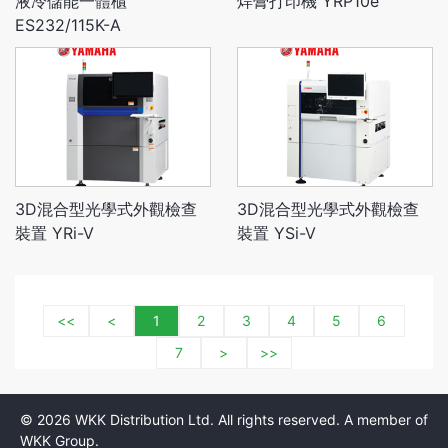
液冷儲能一體櫃
焊膏打印機 YRP10e
ES232/115K-A
3D混合型光學式外觀檢查
3D混合型光學式外觀檢查
裝置 YRi-V
裝置 YSi-V
<<
<
1
2
3
4
5
6
7
>
>>
© 2026 WKK Distribution Ltd. All rights reserved. A member of
WKK Group.