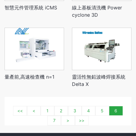
智慧元件管理系統 iCMS
線上基板清洗機 Power
cyclone 3D
量產前,高速檢查機 n=1
靈活性無鉛波峰焊接系統
Delta X
<<
<
1
2
3
4
5
6
7
>
>>