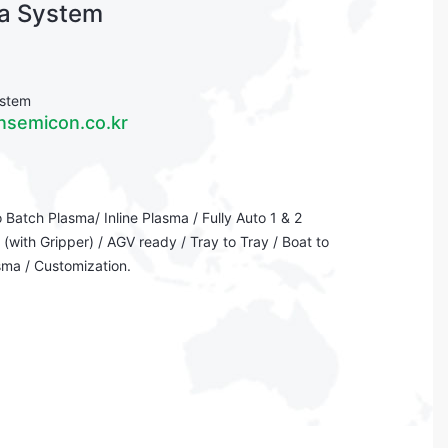
ma System
stem
nsemicon.co.kr
 Batch Plasma/ Inline Plasma / Fully Auto 1 & 2
(with Gripper) / AGV ready / Tray to Tray / Boat to
sma / Customization.