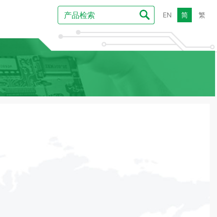
EN
简
繁