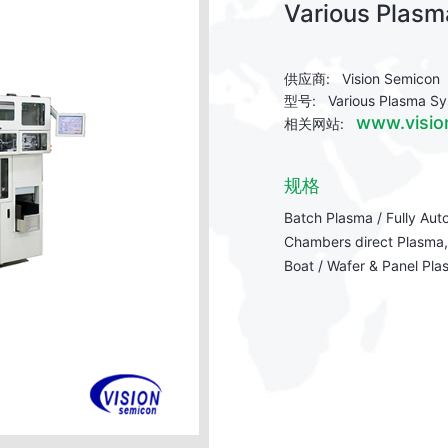
Various Plas
供应商: Vision Semicon
型号: Various Plasma Sy
www.visio
相关网站:
规格
Batch Plasma / Fully Auto
Chambers direct Plasma, 
Boat / Wafer & Panel Pla