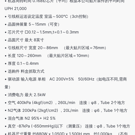
•
机器周转时间 0.168s/芯片（平均）根据本公司贴片条件的平均时间
UPH 21,000
•
引线框运送设定温度 室温～500℃（3ch控制）
•
晶圆伸展量 5～15mm（可变）
•
芯片尺寸 □0.12～1.5mm,t=0.1～0.3mm
•
晶圆尺寸 最大 8英寸
•
引线框尺寸 宽度 20～86mm （最大贴片区域＝76mm）
•
长度 120～260mm （最大贴片区域＝10mm）
•
厚度 0.1～0.4mm
•
选购件 料盒抓取方式
•
驱动源 输入电源 単相 AC 200V±5% 50/60Hz（如电压不同,需商
量）
•
消费电力 最大 2.5kW
•
空气 400kPa (4kgf/cm2) ，260L/min 连接：φ8，Tube 2个地方
•
N2气体 200kPa (2kgf/cm2) ，20L/min 连接：φ6，Tube 1个地方
•
混合气体 N2 95%+ H2 5%
•
真空 -87kPa (-650mmHg)以下 （测量压） 连接：φ8，Tube 1个地方
•
机器尺寸重量 约880W x 1,050D x 1,500H mm 约1,000kg （不包