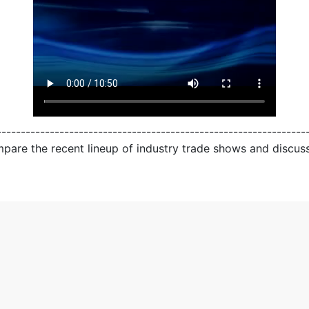
------------------------------------------------------------
are the recent lineup of industry trade shows and discuss t