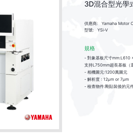
3D混合型光學式
供應商: Yamaha Motor Co
型號: YSi-V
規格
- 對象基板尺寸mm:L610
支持L750mm超長基板（
- 相機圖元:1200萬圖元
- 解析度 : 12μm or 7μm
- 檢查物件:剛貼裝後的