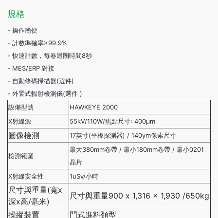
規格
- 操作簡便
- 計數準確率>99.9%
- 快速計數，每卷迴圈時間8秒
- MES/ERP 對接
- 自動條碼掃描器(選件)
- 外置式輻射檢測儀(選件 )
設備型號
HAWKEYE 2000
X射線源
55kV/110W/焦點尺寸: 400μm
圖像檢測
17英寸(平板探測器) / 140ym像索尺寸
最大380mm卷帶 / 最小180mm卷帶 / 最小0201
檢測範圍
晶片
X射線安全性
1uSv/小時
尺寸與重量(寬x
尺寸與重量900 x 1,316 x 1,930 /650kg
深x高/毫米)
操縱裝置
門式進料類型