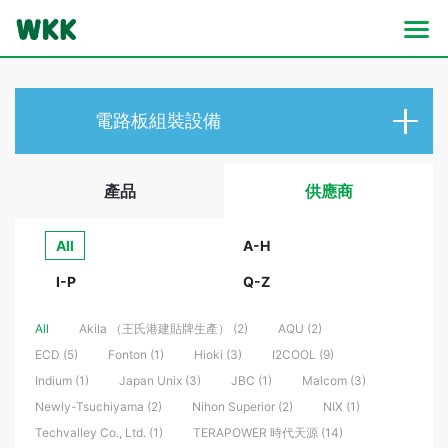
電路板
組裝設備
產品
供應商
All
A-H
I-P
Q-Z
All
Akila （王氏港建貼牌生產） (2)
AQU (2)
ECD (5)
Fonton (1)
Hioki (3)
I2COOL (9)
Indium (1)
Japan Unix (3)
JBC (1)
Malcom (3)
Newly-Tsuchiyama (2)
Nihon Superior (2)
NIX (1)
Techvalley Co., Ltd. (1)
TERAPOWER 時代天源 (14)