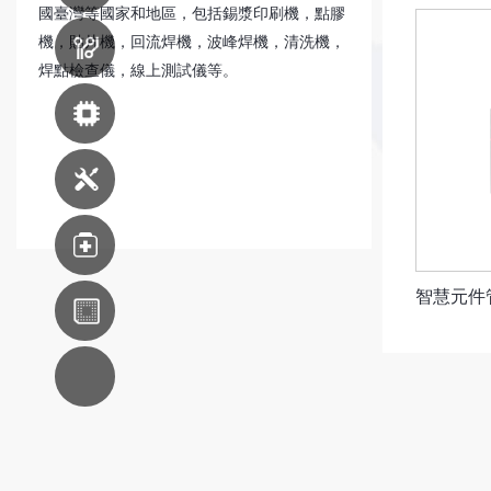
國臺灣等國家和地區，包括錫漿印刷機，點膠
機，貼片機，回流焊機，波峰焊機，清洗機，
印刷線路板
生產設備
焊點檢查儀，線上測試儀等。
先進封裝設備
機器維修服務
醫療
智慧元件管
東南亞分支
AC系統集成