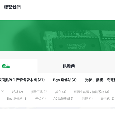
聯繫我們
產品
供應商
表面贴装生产设备及材料(37)
Bga 返修站(3)
光伏、儲能、充電樁
(6)
耗材 (2)
測量工具 (9)
其它 (4)
可再生能源 / 儲能系統 (3)
Bga 返修站 (3)
光伏 (1)
AC系統集成 (1)
粘貼 (1)
集中式 (5)