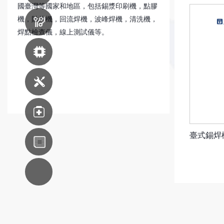
國臺灣等國家和地區，包括錫漿印刷機，點膠
機，貼片機，回流焊機，波峰焊機，清洗機，
印刷線路板
生產設備
焊點檢查儀，線上測試儀等。
先進封裝設備
機器維修服務
醫療
臺式錫焊機器
東南亞分支
AC系統集成