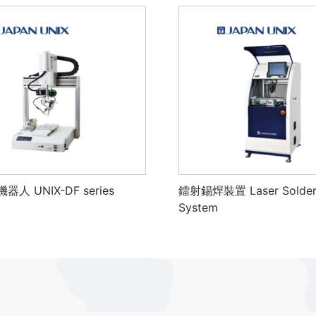
人 UNIX-DF series
鐳射錫焊裝置 Laser Solder
System