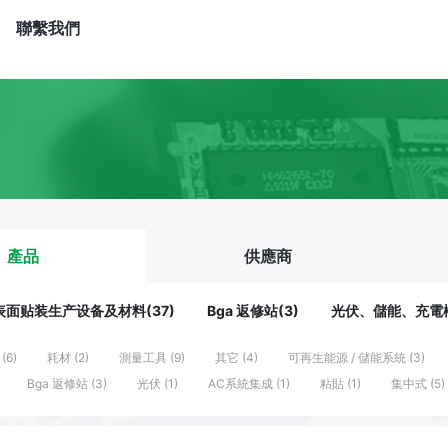
聯繫我們
產品
供應商
表面贴装生产设备及材料(37)
Bga 返修站(3)
光伏、儲能、充電樁
(6)
耗材 (2)
測量工具 (9)
其它 (4)
可再生能源 / 儲能系統 (3)
Bga 返修站 (3)
光伏 (1)
AC系統集成 (1)
粘貼 (1)
集中式 (5)