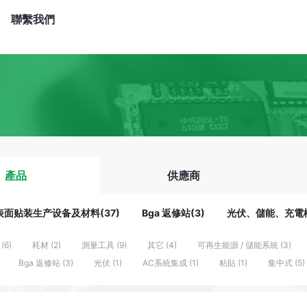
聯繫我們
產品
供應商
表面贴装生产设备及材料(37)
Bga 返修站(3)
光伏、儲能、充電樁
(6)
耗材 (2)
測量工具 (9)
其它 (4)
可再生能源 / 儲能系統 (3)
Bga 返修站 (3)
光伏 (1)
AC系統集成 (1)
粘貼 (1)
集中式 (5)