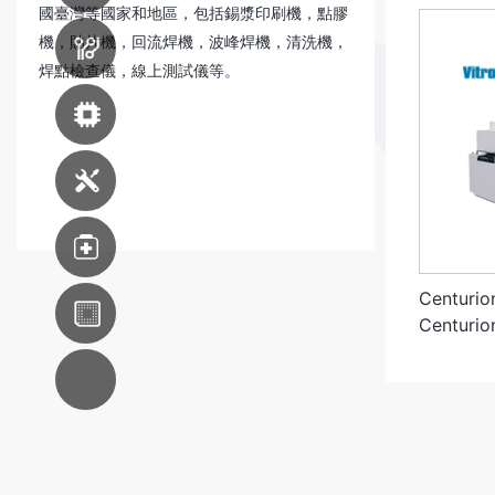
國臺灣等國家和地區，包括錫漿印刷機，點膠
機，貼片機，回流焊機，波峰焊機，清洗機，
印刷線路板
生產設備
焊點檢查儀，線上測試儀等。
先進封裝設備
機器維修服務
醫療
Centur
東南亞分支
Centurio
AC系統集成