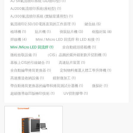
AJ 5X氣流噴印系統 (3D噴印型) (1)
AJ200氣流噴印系統(座枱型) (1)
AJ300氣流噴印系統 (實驗室通用型) (1)
氣流噴印2.5D/3D電路直寫的工作原理 (1)
鍵合絲 (5)
植球機 (1)
貼片機 (1)
倒裝貼片機 (3)
樹脂封裝 (8)
焊線機 (4)
Mini / Micro LED 回流焊 和 LED 粘接 (1)
Mini /Micro LED 回流焊 (1)
全自動鏡頭搭載機 (1)
微粒拾取設備 (1)
（CIS）晶圓的紫外鐳射劃片切割機 (1)
基板上CIS的引線鍵合 (1)
高速貼片裝置 (1)
全自動編帶捲筒更換器 (1)
定制物料搬運人體工學升降機 (1)
高速搬送收納設備 (1)
鐳射微加工 (1)
帶自動捲筒更換器的編帶和捲筒測試分選機 (1)
微探針 (1)
超細微導線凹版轉印技術 (1)
UV切割膠帶 (1)