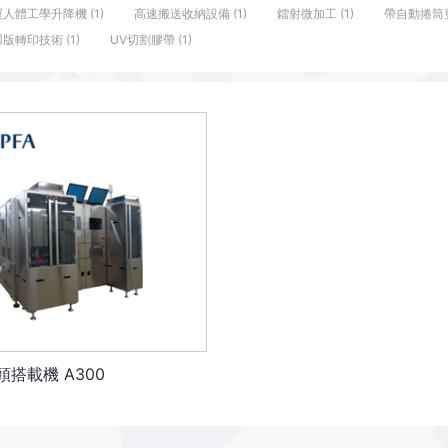
人體工學升降機 (1)
高速搬送收納設備 (1)
鐳射微加工 (1)
帶自動捲筒更
版轉印技術 (1)
UV切割膠帶 (1)
搭載機 A300