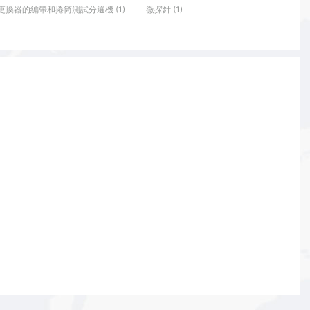
換器的編帶和捲筒測試分選機 (1)
微探針 (1)