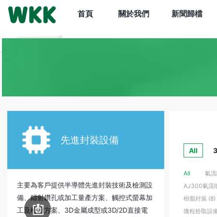
首頁
關於我們
新聞歸檔
先進封裝設備
All
All
氣流噴
主要為客戶提供半導體先進封裝技術及檢測設
AJ300氣流
備、鐳射鑽孔或加工量產方案、觸控式螢幕加
樹脂封裝 (8)
電路板
組裝設備
工及檢測方案、3D金屬成型或3D/2D直接電
微粒拾取設備 