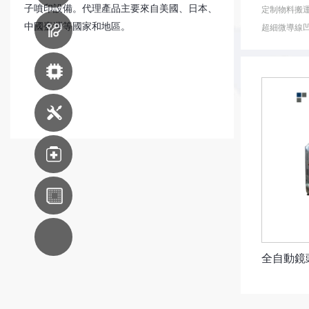
子噴印設備。代理產品主要來自美國、日本、
定制物料搬運
中國臺灣等國家和地區。
超細微導線凹
印刷線路板
生產設備
先進封裝設備
機器維修服務
醫療
東南亞分支
AC系統集成
全自動鏡頭