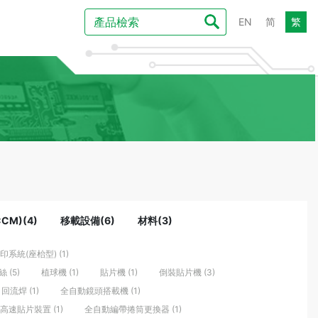
EN
简
繁
CM)(4)
移載設備(6)
材料(3)
印系統(座枱型) (1)
 (5)
植球機 (1)
貼片機 (1)
倒裝貼片機 (3)
D 回流焊 (1)
全自動鏡頭搭載機 (1)
高速貼片裝置 (1)
全自動編帶捲筒更換器 (1)