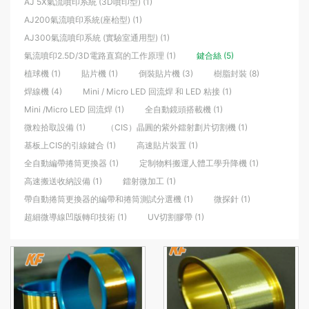
AJ 5X氣流噴印系統 (3D噴印型) (1)
AJ200氣流噴印系統(座枱型) (1)
AJ300氣流噴印系統 (實驗室通用型) (1)
氣流噴印2.5D/3D電路直寫的工作原理 (1)
鍵合絲 (5)
植球機 (1)
貼片機 (1)
倒裝貼片機 (3)
樹脂封裝 (8)
焊線機 (4)
Mini / Micro LED 回流焊 和 LED 粘接 (1)
Mini /Micro LED 回流焊 (1)
全自動鏡頭搭載機 (1)
微粒拾取設備 (1)
（CIS）晶圓的紫外鐳射劃片切割機 (1)
基板上CIS的引線鍵合 (1)
高速貼片裝置 (1)
全自動編帶捲筒更換器 (1)
定制物料搬運人體工學升降機 (1)
高速搬送收納設備 (1)
鐳射微加工 (1)
帶自動捲筒更換器的編帶和捲筒測試分選機 (1)
微探針 (1)
超細微導線凹版轉印技術 (1)
UV切割膠帶 (1)