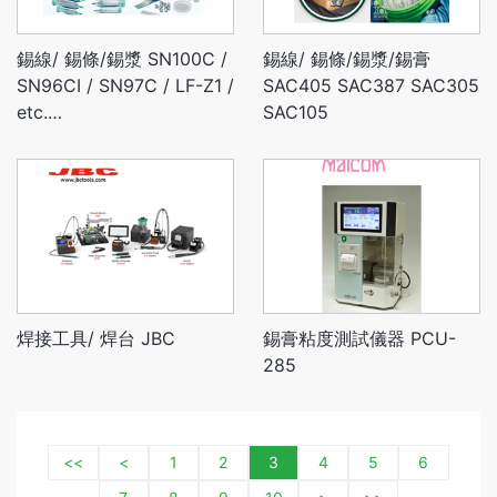
錫線/ 錫條/錫漿 SN100C /
錫線/ 錫條/錫漿/錫膏
SN96CI / SN97C / LF-Z1 /
SAC405 SAC387 SAC305
etc.…
SAC105
焊接工具/ 焊台 JBC
錫膏粘度測試儀器 PCU-
285
<<
<
1
2
3
4
5
6