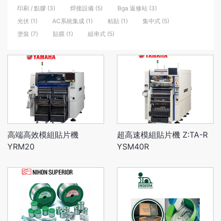
印刷 / 點膠 (3)
焊接設備 (5)
Bga 返修站 (3)
光伏 (1)
AC系統集成 (1)
粘貼 (1)
集中式 (5)
塗裝 (7)
貼膜 (1)
組串式 (5)
高端高效模組貼片機
超高速模組貼片機 Z:TA-R
YRM20
YSM40R